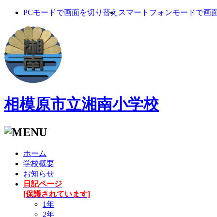
PCモードで画面を切り替え
スマートフォンモードで画
相模原市立湘南小学校
ホーム
学校概要
お知らせ
日記ページ
[保護されています]
1年
2年