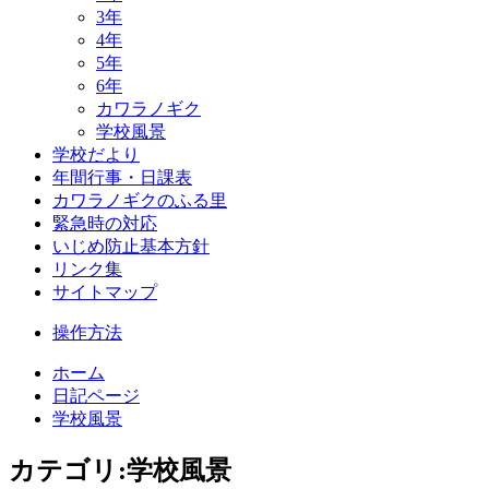
3年
4年
5年
6年
カワラノギク
学校風景
学校だより
年間行事・日課表
カワラノギクのふる里
緊急時の対応
いじめ防止基本方針
リンク集
サイトマップ
操作方法
ホーム
日記ページ
学校風景
カテゴリ:学校風景